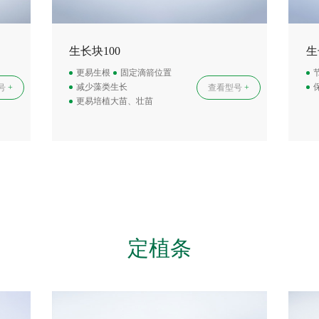
生长块100
生
更易生根
固定滴箭位置
减少藻类生长
查看型号
+
号
+
更易培植大苗、壮苗
定植条