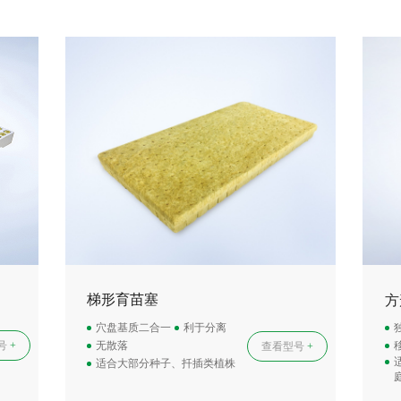
梯形育苗塞
方
穴盘基质二合一
利于分离
无散落
号
+
查看型号
+
适合大部分种子、扦插类植株