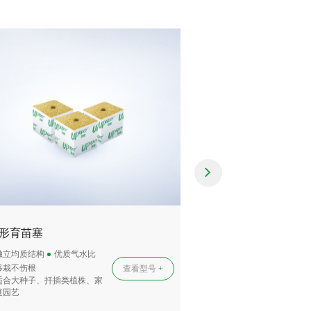
形育苗塞
独立均质结构
优质气水比
移栽不伤根
查看型号
+
适合大种子、扦插类植株、家
庭园艺