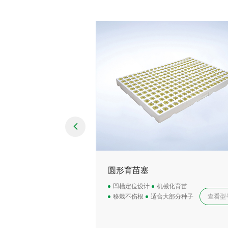
圆形育苗塞
凹槽定位设计
机械化育苗
移栽不伤根
适合大部分种子
查看型