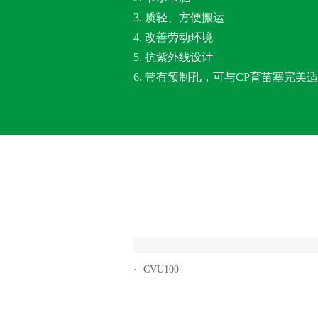
3. 质轻、方便搬运
4. 改善劳动环境
5. 抗紫外线设计
6. 带有预制孔，可与CP育苗塞完美
· -CVU100