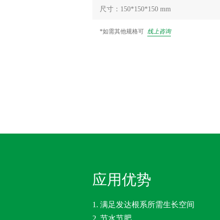
尺寸：150*150*150 mm
*如需其他规格可
线上咨询
应用优势
1. 满足发达根系所需生长空间
2. 节水节肥