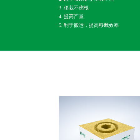
3. 移栽不伤根
4. 提高产量
5. 利于搬运，提高移栽效率