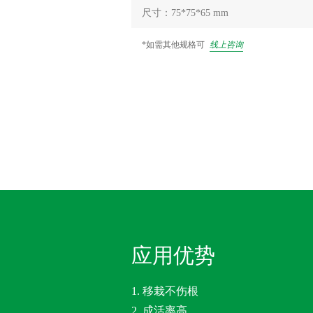
尺寸：75*75*65 mm
*如需其他规格可
线上咨询
应用优势
1. 移栽不伤根
2. 成活率高