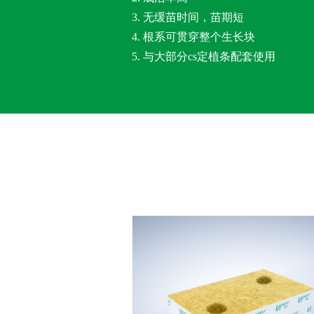
3. 无缓苗时间，苗期短
4. 根系可贯穿整个生长块
5. 与大部分cs定植条配套使用