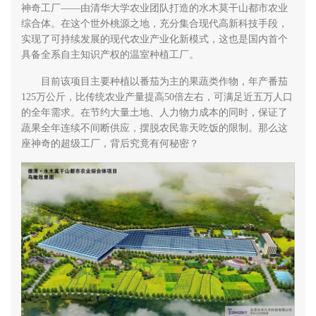
神奇工厂——由清华大学农业团队打造的水木莫干山都市农业
综合体。在这个世外桃源之地，充分集合现代高新科技手段，
实现了可持续发展的现代农业产业化新模式，这也是国内首个
具备全系自主知识产权的温室种植工厂。
目前该项目主要种植以番茄为主的果蔬类作物，年产番茄
125万公斤，比传统农业产量提高50倍左右，可满足近五万人口
的全年需求。在节约大量土地、人力物力成本的同时，保证了
蔬果全年连续不间断供应，摆脱农民靠天吃饭的限制。那么这
座神奇的超级工厂，背后究竟有何秘密？