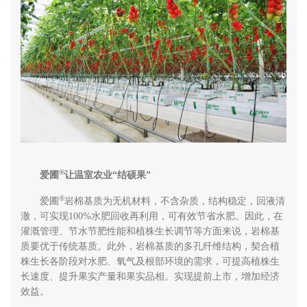
®
爱圃
让温室农业“结硕果”
®
爱圃
岩棉基质为无机材料，不含杂质，结构稳定，回液清
澈，可实现100%水肥回收再利用，可有效节省水肥。因此，在
灌溉管理、节水节肥性能和植株生长调节等方面来说，岩棉基
质要优于传统基质。此外，岩棉基质的多孔纤维结构，契合植
株生长各阶段对水肥、氧气及根部环境的需求，可提高植株生
长速度、提升果实产量和果实品相。实现提前上市，增加经济
效益。