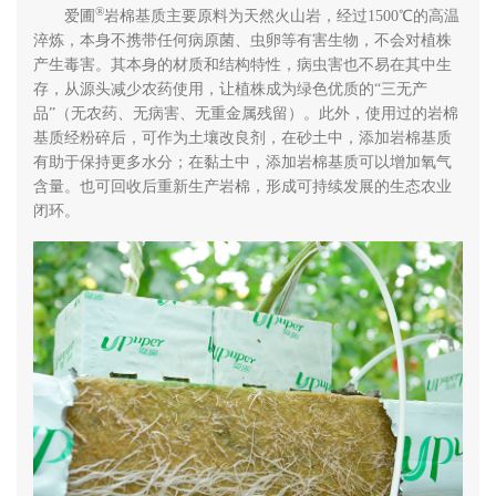
®
爱圃
岩棉基质主要原料为天然火山岩，经过1500℃的高温
淬炼，本身不携带任何病原菌、虫卵等有害生物，不会对植株
产生毒害。其本身的材质和结构特性，病虫害也不易在其中生
存，从源头减少农药使用，让植株成为绿色优质的“三无产
品”（无农药、无病害、无重金属残留）。此外，使用过的岩棉
基质经粉碎后，可作为土壤改良剂，在砂土中，添加岩棉基质
有助于保持更多水分；在黏土中，添加岩棉基质可以增加氧气
含量。也可回收后重新生产岩棉，形成可持续发展的生态农业
闭环。