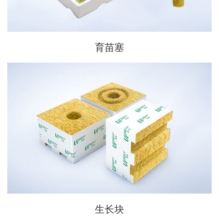
育苗塞
生长块