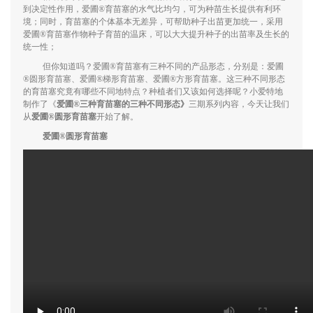
到决定性作用，爱圃®育苗塞的水气比均匀，可为种苗生长提供有利环
境；同时，育苗塞的个体基本无差异，可帮助种子出苗更加统一，采用
爱圃®育苗塞作物种子育苗的温床，可以大大提升种子的出苗率及生长的
统一性；
但你知道吗？爱圃®育苗塞有三种不同的产品形态，分别是：爱圃
®圆形育苗塞、爱圃®梯形育苗塞、爱圃®方形育苗塞。这三种不同形态
的育苗塞究竟有哪些不同地特点？种植者们又该如何选择呢？小爱特地
制作了《
爱圃®三种育苗塞的三种不同形态
》
三期系列内容，今天让我们
从
爱圃®圆形育苗塞
开始了解。
爱圃®圆形育苗塞