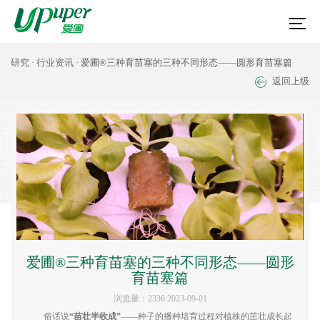
研究
·
行业资讯
· 爱圃®三种育苗塞的三种不同形态——圆形育苗塞篇
返回上级
爱圃®三种育苗塞的三种不同形态——圆形
育苗塞篇
浏览量：2336 2023-09-01
俗话说
“
苗壮半收成
”
——种子的播种培育过程对植株的茁壮成长起